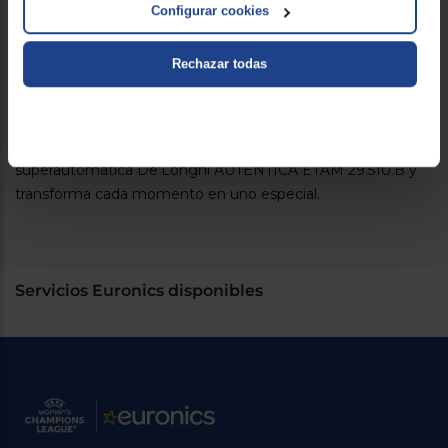
Este modelo está diseñado para ser intuitivo y fácil de usar,
Configurar cookies
aceptando tanto café en grano como molido. Además, se
incluye una variedad de accesorios para mejorar tu experiencia:
cuchara dosificadora, cepillo de limpieza, producto de
Rechazar todas
descalcificación, tira de prueba de dureza del agua y un filtro
para tratamiento del agua.
Elige calidad, elige este electrodoméstico.
Lleva la
experiencia del café al siguiente nivel con la cafetera
superautomática De'Longhi AUTENTICA ETAM 29.510.B y
transforma cada momento en uno especial.
Servicios Euronics disponibles