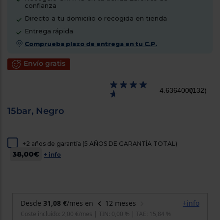
confianza
cercanos
Priorizamos
Directo a tu domicilio o recogida en tienda
la entrega
con
Entrega rápida
nuestros
Comprueba plazo de entrega en tu C.P.
propios
instaladores
Te
Envío gratis
mostramos
tu tienda
más
4.6364000
(132)
cercana
Ahorramos
en
15bar, Negro
combustible
y
cuidamos
el planeta
+2 años de garantía (5 AÑOS DE GARANTÍA TOTAL)
38,00€
+ info
VALIDAR
O
también
puedes:
Iniciar