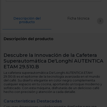
Registrarse
sesión
Descripción del
Ficha técnica
producto
Descripción del producto
Descubre la Innovación de la Cafetera
Superautomática De'Longhi AUTENTICA
ETAM 29.510.B
La cafetera superautomática De'Longhi AUTENTICA ETAM
29.510.B es el epítome de la tecnología avanzada en el mundo
del café. Su diseño elegante en color negro complementa
cualquier espacio en tu cocina, aportando un toque moderno y
sofisticado. Con esta máquina, disfrutarás de un delicioso café
hecho con precisión y atención a cada detalle.
Características Destacadas
Con unas dimensiones cuidadosamente diseñadas para una