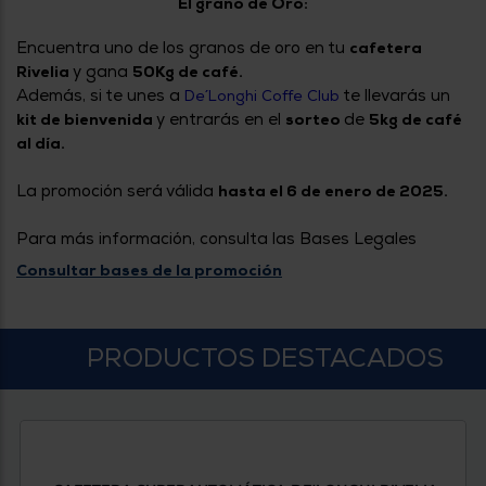
El grano de Oro:
tá
ti
p
y
Encuentra uno de los granos de oro en tu
cafetera
us
lo
con
y gana
Rivelia
50Kg de café.
g
mejor
Además, si te unes a
te llevarás un
De´Longhi Coffe Club
d
plazo
to
y entrarás en el
de
kit de bienvenida
sorteo
5kg de café
de
y
al día.
ar
entrega
La promoción será válida
hasta el 6 de enero de 2025.
¿Por
Para más información, consulta las Bases Legales
qué
te
Consultar bases de la promoción
pedimos
tu
código
postal?
PRODUCTOS DESTACADOS
Productos
con
entrega
en
24
horas
y/o
los más
cercanos