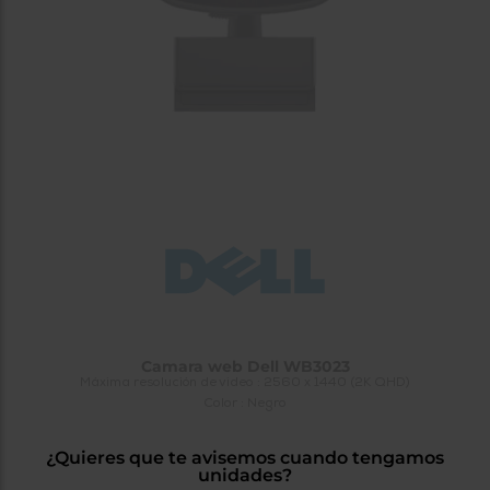
tá
ti
p
y
us
lo
con
g
mejor
d
plazo
to
de
y
ar
entrega
¿Por
qué
te
pedimos
tu
código
postal?
Camara web Dell WB3023
Productos
Máxima resolución de video : 2560 x 1440 (2K QHD)
con
Color : Negro
entrega
en
24
horas
y/o
¿Quieres que te avisemos cuando tengamos
los más
unidades?
cercanos