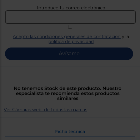
Priorizamos
la entrega
Introduce tu correo electrónico
con
nuestros
propios
instaladores
Te
mostramos
Acepto las condiciones generales de contratación
y la
tu tienda
política de privacidad
más
cercana
Avísame
Ahorramos
en
combustible
y
cuidamos
el planeta
No tenemos Stock de este producto. Nuestro
VALIDAR
especialista te recomienda estos productos
similares
O
Ver Cámaras web de todas las marcas
también
puedes:
Ficha técnica
Iniciar
Registrarse
sesión