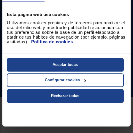
Registrarse
sesión
Esta página web usa cookies
Utilizamos cookies propias y de terceros para analizar el
uso del sitio web y mostrarte publicidad relacionada con
tus preferencias sobre la base de un perfil elaborado a
Contacto
partir de tus hábitos de navegación (por ejemplo, páginas
visitadas).
Política de cookies
Atención cliente
Formulario de contacto
Aceptar todas
¿Necesitas ayuda?
Configurar cookies
Ir al centro de ayuda
Rechazar todas
Sobre Euronics
Quiénes somos