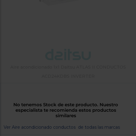
tá
ti
p
y
us
lo
con
g
mejor
d
plazo
to
de
y
ar
entrega
¿Por
Aire acondicionado 1x1 Daitsu ATLAS II CONDUCTOS
qué
te
ACD24KDBS INVERTER
pedimos
tu
código
postal?
No tenemos Stock de este producto. Nuestro
especialista te recomienda estos productos
Productos
similares
con
entrega
en
24
Ver Aire acondicionado conductos de todas las marcas
horas
y/o
los más