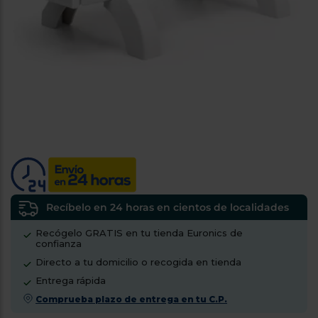
tá
ti
p
y
us
lo
con
g
mejor
d
plazo
to
de
y
ar
entrega
¿Por
qué
te
pedimos
tu
Recíbelo en 24 horas en cientos de localidades
código
Recógelo GRATIS en tu tienda Euronics de
postal?
confianza
Productos
Directo a tu domicilio o recogida en tienda
con
Entrega rápida
entrega
en
24
Comprueba plazo de entrega en tu C.P.
horas
y/o
los más