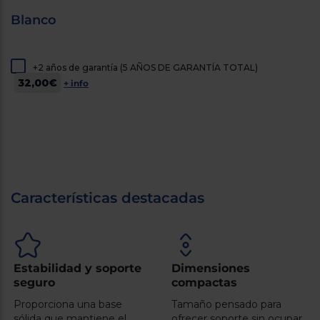
cercanos
Blanco
Priorizamos
la entrega
con
nuestros
propios
+2 años de garantía (5 AÑOS DE GARANTÍA TOTAL)
instaladores
32,00€
+ info
Te
mostramos
tu tienda
más
cercana
Ahorramos
en
combustible
y
cuidamos
el planeta
Características destacadas
VALIDAR
O
Estabilidad y soporte
Dimensiones
también
seguro
compactas
puedes:
Proporciona una base
Tamaño pensado para
sólida que mantiene el
ofrecer soporte sin ocupar
Iniciar