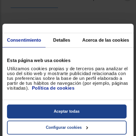
Ficha técnica
Consentimiento
Detalles
Acerca de las cookies
Diseño
Esta página web usa cookies
Color
Blanco
Utilizamos cookies propias y de terceros para analizar el
uso del sitio web y mostrarte publicidad relacionada con
tus preferencias sobre la base de un perfil elaborado a
partir de tus hábitos de navegación (por ejemplo, páginas
Dimensiones y peso
visitadas).
Política de cookies
Altura (mm)
204
Aceptar todas
Anchura (mm)
266
Configurar cookies
Profundidad (mm)
86