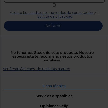
Priorizamos
la entrega
con
nuestros
Acepto las condiciones generales de contratación
y la
propios
política de privacidad
instaladores
Te
Avísame
mostramos
tu tienda
más
cercana
Ahorramos
en
combustible
No tenemos Stock de este producto. Nuestro
y
cuidamos
especialista te recomienda estos productos
el planeta
similares
Ver SmartWatches de todas las marcas
VALIDAR
O
Ficha técnica
también
puedes:
Servicios disponibles
Iniciar
Registrarse
Opiniones Celly
sesión