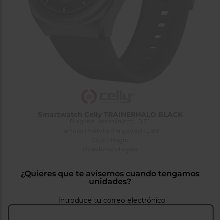
tá
ti
p
y
us
lo
con
g
mejor
d
plazo
to
de
y
ar
entrega
¿Por
qué
Smartwatch Celly TRAINERHALO BLACK
te
Diagonal pantalla(cm) : 3.51
pedimos
Tamaño Pantalla (Pulgadas) : 1.38
tu
Color : Negro
código
postal?
Resistente al agua
Productos
¿Quieres que te avisemos cuando tengamos
con
unidades?
entrega
en
24
horas
y/o
Introduce tu correo electrónico
los más
cercanos