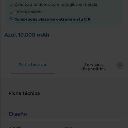
cercanos
Directo a tu domicilio o recogida en tienda
Priorizamos
Entrega rápida
la entrega
con
Comprueba plazo de entrega en tu C.P.
nuestros
propios
instaladores
Azul, 10.000 mAh
Te
mostramos
tu tienda
más
cercana
Ahorramos
en
Ficha técnica
Servicios
combustible
disponibles
y
cuidamos
el planeta
VALIDAR
Ficha técnica
O
también
Diseño
puedes:
Iniciar
Azul