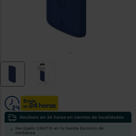
tá
ti
p
y
us
lo
con
g
mejor
d
plazo
to
de
y
ar
entrega
¿Por
qué
te
pedimos
tu
código
postal?
Productos
con
Recíbelo en 24 horas en cientos de localidades
entrega
en
24
Recógelo GRATIS en tu tienda Euronics de
horas
y/o
confianza
los más