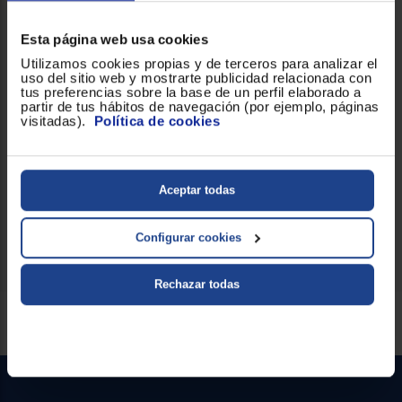
Batería y consumo
Esta página web usa cookies
Utilizamos cookies propias y de terceros para analizar el
Capacidad de batería
10.000 mAh
uso del sitio web y mostrarte publicidad relacionada con
tus preferencias sobre la base de un perfil elaborado a
partir de tus hábitos de navegación (por ejemplo, páginas
Carga rápida
visitadas).
Política de cookies
Número de puertos USB
x1
Tipo C
Aceptar todas
Indicadores LED
1
Configurar cookies
Rechazar todas
Servicios Euronics disponibles