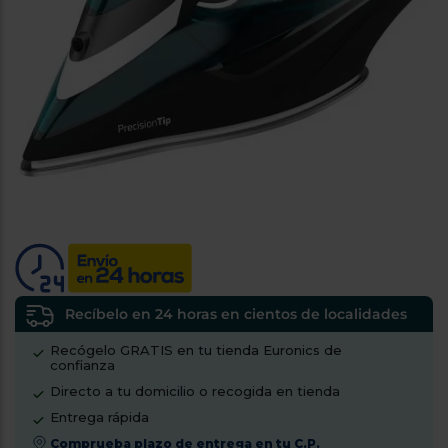
tá
ti
p
y
us
lo
con
g
mejor
d
plazo
to
de
y
ar
entrega
¿Por
qué
te
pedimos
tu
código
Recíbelo en 24 horas en cientos de localidades
postal?
Recógelo GRATIS en tu tienda Euronics de
confianza
Productos
con
Directo a tu domicilio o recogida en tienda
entrega
en
24
Entrega rápida
horas
y/o
Comprueba plazo de entrega en tu C.P.
los más