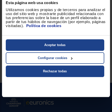
Esta página web usa cookies
Funcionalidad y seguridad
Utilizamos cookies propias y de terceros para analizar el
La seguridad es una prioridad. Por eso, el Cecotec
uso del sitio web y mostrarte publicidad relacionada con
Apagado
FAST&FURIOUS 6050 X-TREME incluye un
tus preferencias sobre la base de un perfil elaborado a
automático
que te proporciona tranquilidad al saber que se
partir de tus hábitos de navegación (por ejemplo, páginas
apagará solo si no está en uso, aumentando así la seguridad y
visitadas).
Política de cookies
ahorrando energía.
No esperes más y añade innovación a tu casa
con este
centro de planchado que combina estilo, eficiencia y seguridad,
modernizando tu hogar de manera excepcional.
Aceptar todas
Configurar cookies
Servicios Euronics disponibles
Rechazar todas