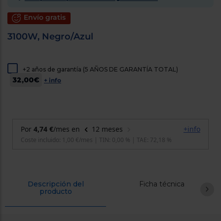
cercanos
Priorizamos
Envío gratis
la entrega
con
3100W, Negro/Azul
nuestros
propios
instaladores
Te
+2 años de garantía (5 AÑOS DE GARANTÍA TOTAL)
mostramos
tu tienda
32,00€
+ info
más
cercana
Ahorramos
en
combustible
y
cuidamos
el planeta
VALIDAR
O
Descripción del
Ficha técnica
producto
también
puedes:
Iniciar