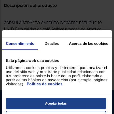
Descripción del producto
CAPSULA STRACTO CAFENTO DECAFFE ESTUCHE 10
UNID Esta calidad de café Arábica procede de América
Central y Sudamérica. Destaca por su riqueza de matices y
su sabor equilibrado. El proceso de descafeinización al agua
Consentimiento
Detalles
Acerca de las cookies
es el método más natural para extraer la cafeína y mantener
las propiedades de sabor y aroma de cada grano.
Esta página web usa cookies
Utilizamos cookies propias y de terceros para analizar el
uso del sitio web y mostrarte publicidad relacionada con
tus preferencias sobre la base de un perfil elaborado a
Servicios Euronics disponibles
partir de tus hábitos de navegación (por ejemplo, páginas
visitadas).
Política de cookies
Aceptar todas