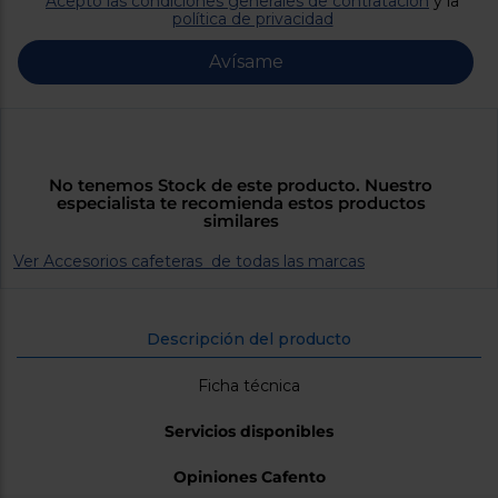
Acepto las condiciones generales de contratación
y la
Priorizamos
política de privacidad
la entrega
con
nuestros
Avísame
propios
instaladores
Te
mostramos
tu tienda
más
cercana
No tenemos Stock de este producto. Nuestro
Ahorramos
especialista te recomienda estos productos
en
similares
combustible
y
cuidamos
Ver Accesorios cafeteras de todas las marcas
el planeta
VALIDAR
Descripción del producto
Ficha técnica
O
también
puedes:
Servicios disponibles
Iniciar
Opiniones Cafento
Registrarse
sesión