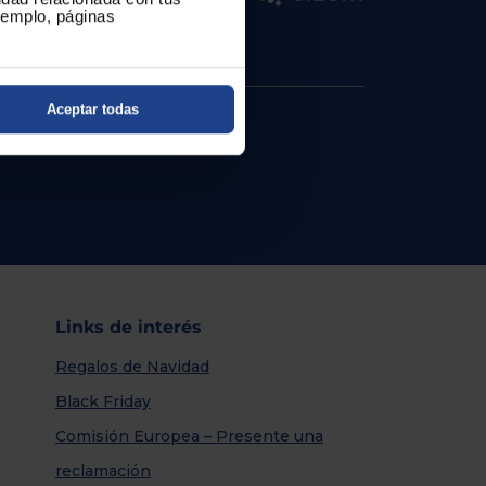
ejemplo, páginas
Aceptar todas
Links de interés
Regalos de Navidad
Black Friday
Comisión Europea – Presente una
reclamación