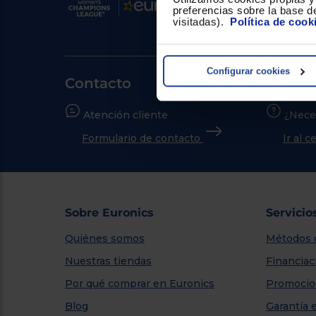
preferencias sobre la base de
visitadas).
Política de cook
Configurar cookies
Contacto
Atención cliente
¿Nece
Formulario de contacto
Ir al 
Sobre Euronics
Servicio
Quiénes somos
Métodos 
Nuestras tiendas
Financiac
Por qué comprar en Euronics
Promocio
Blog
Garantía 