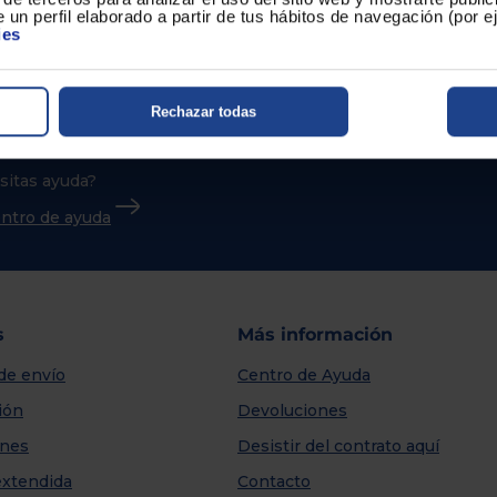
 un perfil elaborado a partir de tus hábitos de navegación (por 
ies
Rechazar todas
sitas ayuda?
centro de ayuda
s
Más información
de envío
Centro de Ayuda
ión
Devoluciones
nes
Desistir del contrato aquí
extendida
Contacto