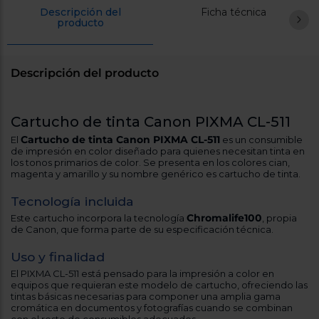
cercanos
Descripción del
Ficha técnica
Priorizamos
producto
la entrega
con
nuestros
propios
Descripción del producto
instaladores
Te
mostramos
tu tienda
Cartucho de tinta Canon PIXMA CL-511
más
cercana
Cartucho de tinta Canon PIXMA CL-511
El
es un consumible
Ahorramos
de impresión en color diseñado para quienes necesitan tinta en
en
los tonos primarios de color. Se presenta en los colores cian,
combustible
magenta y amarillo y su nombre genérico es cartucho de tinta.
y
cuidamos
el planeta
Tecnología incluida
Chromalife100
Este cartucho incorpora la tecnología
, propia
VALIDAR
de Canon, que forma parte de su especificación técnica.
Uso y finalidad
O
El PIXMA CL-511 está pensado para la impresión a color en
también
equipos que requieran este modelo de cartucho, ofreciendo las
puedes:
tintas básicas necesarias para componer una amplia gama
cromática en documentos y fotografías cuando se combinan
Iniciar