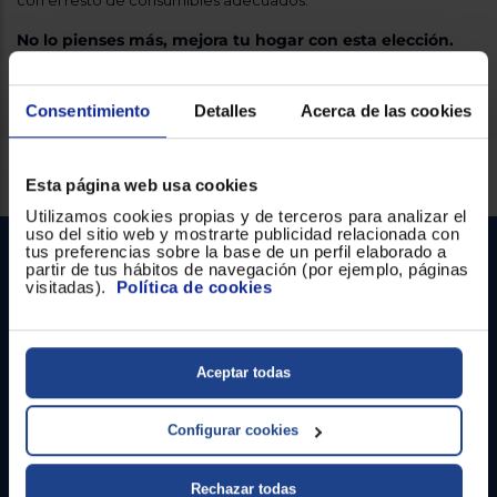
con el resto de consumibles adecuados.
Registrarse
sesión
No lo pienses más, mejora tu hogar con esta elección.
Consentimiento
Detalles
Acerca de las cookies
Servicios Euronics disponibles
Esta página web usa cookies
Utilizamos cookies propias y de terceros para analizar el
uso del sitio web y mostrarte publicidad relacionada con
tus preferencias sobre la base de un perfil elaborado a
partir de tus hábitos de navegación (por ejemplo, páginas
visitadas).
Política de cookies
Aceptar todas
Contacto
Configurar cookies
Atención cliente
Rechazar todas
Formulario de contacto