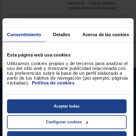
Registrarse
MP800R. - PIXMA MP830. -
sesión
PIXMA PRO-9000 MARK II.
Marca compatible
Canon
Consentimiento
Detalles
Acerca de las cookies
Servicios Euronics disponibles
Esta página web usa cookies
Utilizamos cookies propias y de terceros para analizar el
uso del sitio web y mostrarte publicidad relacionada con
tus preferencias sobre la base de un perfil elaborado a
partir de tus hábitos de navegación (por ejemplo, páginas
visitadas).
Política de cookies
Aceptar todas
Contacto
Configurar cookies
Atención cliente