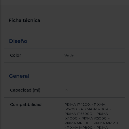
cercanos
Priorizamos
la entrega
con
Ficha técnica
nuestros
propios
instaladores
Te
Diseño
mostramos
tu tienda
más
cercana
Color
Verde
Ahorramos
en
combustible
y
cuidamos
General
el planeta
Capacidad (ml)
13
VALIDAR
Compatibilidad
PIXMA iP4200. - PIXMA
O
iP5200. - PIXMA iP5200R. -
también
PIXMA iP6600D. - PIXMA
puedes:
iX4000. - PIXMA iX5000. -
PIXMA MP500. - PIXMA MP530.
- PIXMA MP800. - PIXMA
Iniciar