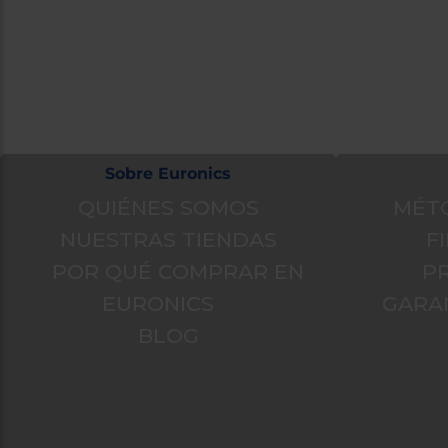
Atención cliente
¿Necesita
Formulario de contacto
Ir al centro
Sobre Euronics
QUIÉNES SOMOS
MÉT
NUESTRAS TIENDAS
F
POR QUÉ COMPRAR EN
P
EURONICS
GARA
BLOG