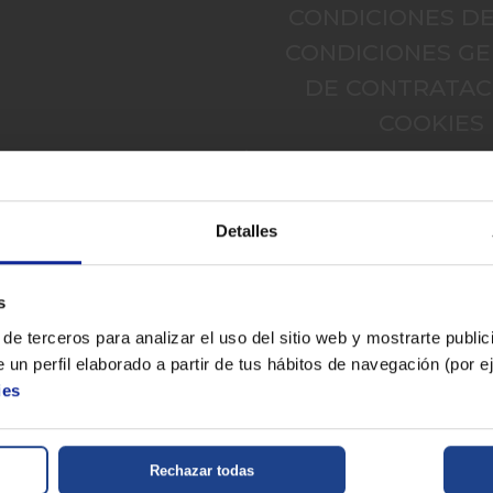
CONDICIONES D
CONDICIONES G
DE CONTRATAC
COOKIES
Detalles
s
de terceros para analizar el uso del sitio web y mostrarte publi
ohibida la reproducción total o parcial del contenido aparecido en este sitio web, sin el expreso
* Datos agregados del grupo Sinersis
 un perfil elaborado a partir de tus hábitos de navegación (por 
ies
Rechazar todas