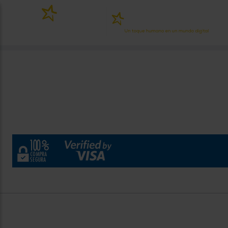
x
¿Po
PERSONALIZA
TU
EXPERIENCIA
DE COMPRA
Introduce tu código postal para conocer los
productos más cercanos a ti y con mejor
plazo de entrega
Contacto