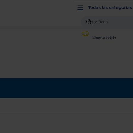
Todas las categorías
r qué te pedimos tu código postal?
Productos con entrega en
24 horas
y/o los más cercanos
Sigue tu pedido
Priorizamos la entrega con
nuestros propios instaladores
Te mostramos
tu tienda más cercana
Ahorramos en combustible y
cuidamos el planeta
VALIDAR
O también puedes:
Iniciar sesión
Registrarse