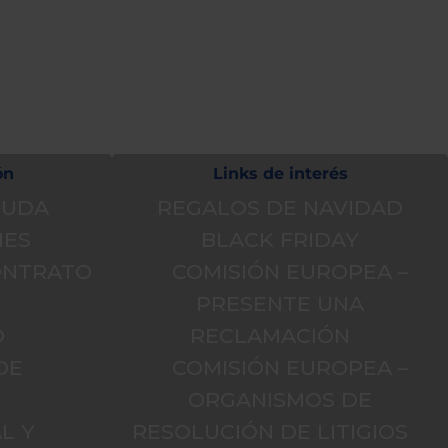
táctiles
pueden
usar
los
gestos
de
tocar
y
arrastrar.
ón
Links de interés
YUDA
REGALOS DE NAVIDAD
NES
BLACK FRIDAY
CONTRATO
COMISIÓN EUROPEA –
PRESENTE UNA
O
RECLAMACIÓN
DE
COMISIÓN EUROPEA –
D
ORGANISMOS DE
L Y
RESOLUCIÓN DE LITIGIOS