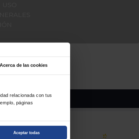
E USO
ENERALES
IÓN
Acerca de las cookies
cidad relacionada con tus
 consentimiento del propietario.
ejemplo, páginas
Aceptar todas