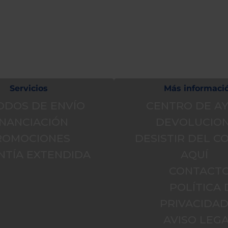
s ayuda?
 de ayuda
Servicios
Más informaci
ODOS DE ENVÍO
CENTRO DE A
INANCIACIÓN
DEVOLUCIO
ROMOCIONES
DESISTIR DEL 
NTÍA EXTENDIDA
AQUÍ
CONTACT
POLÍTICA 
PRIVACIDA
AVISO LEGA