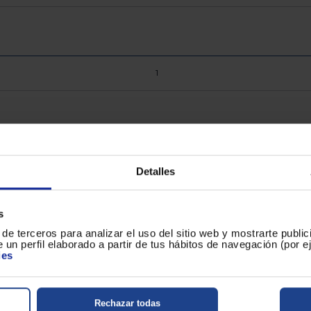
1
0,2Lt
Detalles
900
s
de terceros para analizar el uso del sitio web y mostrarte publi
 un perfil elaborado a partir de tus hábitos de navegación (por 
1600
ies
1
Rechazar todas