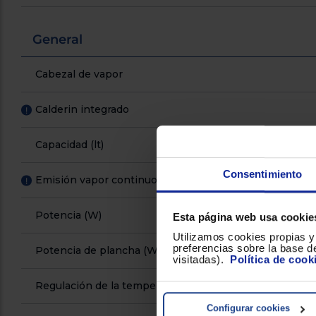
General
Cabezal de vapor
Calderin integrado
!
Capacidad (lt)
Consentimiento
Emisión vapor continuo
!
Potencia (W)
Esta página web usa cookie
Utilizamos cookies propias y 
preferencias sobre la base de
Potencia de plancha (W)
visitadas).
Política de cook
Regulación de la temperatura
Configurar cookies