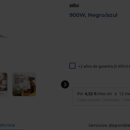
de
dispositivos
táctiles
900W, Negro/azul
pueden
usar
los
gestos
de
tocar
y
arrastrar.
+2 años de garantía (5 AÑ
técnica
Servicios disponibl