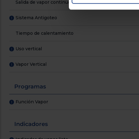
Salida de vapor continuo (g/m)
Sistema Antigoteo
!
Tiempo de calentamiento
Uso vertical
!
Vapor Vertical
!
Programas
Función Vapor
!
Indicadores