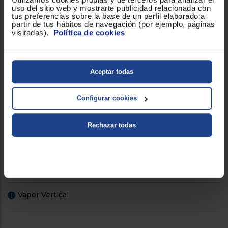
uso del sitio web y mostrarte publicidad relacionada con
Capacidad (lt)
2
tus preferencias sobre la base de un perfil elaborado a
partir de tus hábitos de navegación (por ejemplo, páginas
visitadas).
Política de cookies
Emisión vapor continuo
!
Golpe de vapor (g/m)
480
Aceptar todas
Potencia de plancha (W)
2400
Configurar cookies
Presión del vapor
7 bar
Rechazar todas
Salida de vapor continuo
140
(g/m)
Sistema Antigoteo
!
Vapor Vertical
!