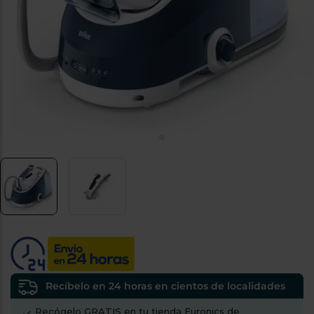
tá
ti
p
y
us
lo
con
g
mejor
d
plazo
to
de
y
ar
entrega
¿Por
qué
te
pedimos
tu
código
postal?
Productos
con
entrega
Recíbelo en 24 horas en cientos de localidades
en
24
horas
y/o
Recógelo GRATIS en tu tienda Euronics de
los más