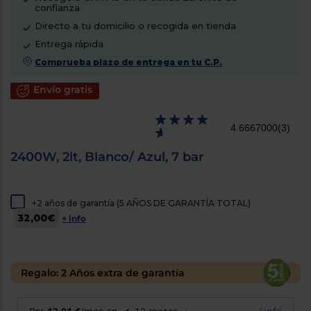
confianza
cercanos
Priorizamos
Directo a tu domicilio o recogida en tienda
la entrega
con
Entrega rápida
nuestros
Comprueba plazo de entrega en tu C.P.
propios
instaladores
Te
Envío gratis
mostramos
tu tienda
más
4.6667000
(3)
cercana
Ahorramos
en
2400W, 2lt, Blanco/ Azul, 7 bar
combustible
y
cuidamos
el planeta
+2 años de garantía (5 AÑOS DE GARANTÍA TOTAL)
32,00€
+ info
VALIDAR
O
también
Regalo: 2 Años extra de garantía
puedes:
Iniciar