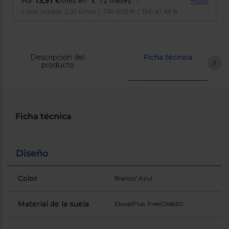
Registrarse
sesión
Descripción del
Ficha técnica
producto
Ficha técnica
Diseño
Color
Blanco/ Azul
Material de la suela
EloxalPlus, FreeGlide3D