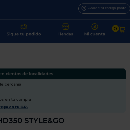
Añade tu código postal
0
Sigue tu pedido
Mi cuenta
Tiendas
en cientos de localidades
de cercanía
os en tu compra
ega en tu C.P.
 HD350 STYLE&GO