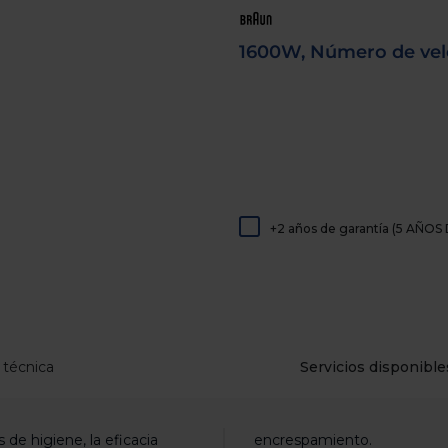
de
dispositivos
táctiles
1600W, Número de vel
pueden
usar
los
gestos
de
tocar
y
arrastrar.
+2 años de garantía (5 AÑ
 técnica
Servicios disponible
 de higiene, la eficacia
encrespamiento.