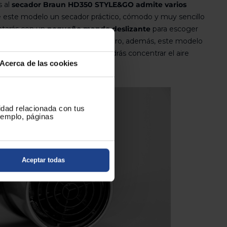
 al
secador Braun HD350 STYLE&GO admite varios
 este modelo un secador práctico, cómodo y muy sencillo
ntarás con un
pequeño mando deslizante
para escoger
así como emplear su aire frío. Pero, además, este modelo
inado profesional
con la que podrás concentrar el aire
Acerca de las cookies
u pelo que prefieras.
cidad relacionada con tus
ejemplo, páginas
Aceptar todas