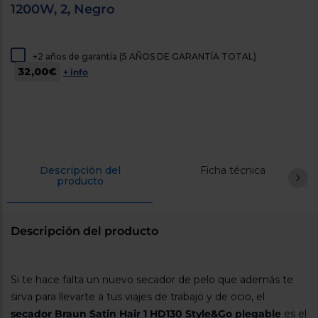
1200W, 2, Negro
cercanos
Priorizamos
la entrega
con
nuestros
+2 años de garantía (5 AÑOS DE GARANTÍA TOTAL)
propios
32,00€
+ info
instaladores
Te
mostramos
tu tienda
más
cercana
Ahorramos
en
combustible
Descripción del
Ficha técnica
y
cuidamos
producto
el planeta
VALIDAR
Descripción del producto
O
también
Si te hace falta un nuevo secador de pelo que además te
puedes:
sirva para llevarte a tus viajes de trabajo y de ocio, el
secador Braun Satin Hair 1 HD130 Style&Go plegable
es el
Iniciar