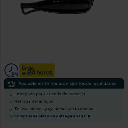
tá
ti
p
y
us
lo
con
g
mejor
d
plazo
to
de
y
ar
entrega
¿Por
qué
te
pedimos
tu
Recíbelo en 24 horas en cientos de localidades
código
Entregado por tu tienda de cercanía
postal?
Retirada del antiguo
Productos
Te asesoramos y ayudamos en tu compra
con
entrega
Comprueba plazo de entrega en tu C.P.
en
24
horas
y/o
los más