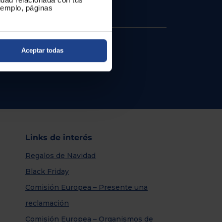
ejemplo, páginas
Aceptar todas
Links de interés
Regalos de Navidad
Black Friday
Comisión Europea – Presente una
reclamación
Comisión Europea – Organismos de