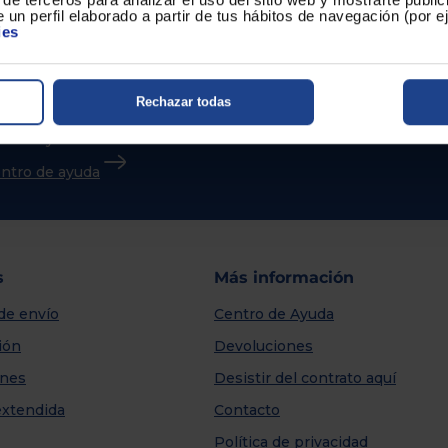
 un perfil elaborado a partir de tus hábitos de navegación (por 
ies
Rechazar todas
sitas ayuda?
centro de ayuda
s
Más información
de envío
Centro de Ayuda
ión
Devoluciones
nes
Desistir del contrato aquí
extendida
Contacto
Política de privacidad