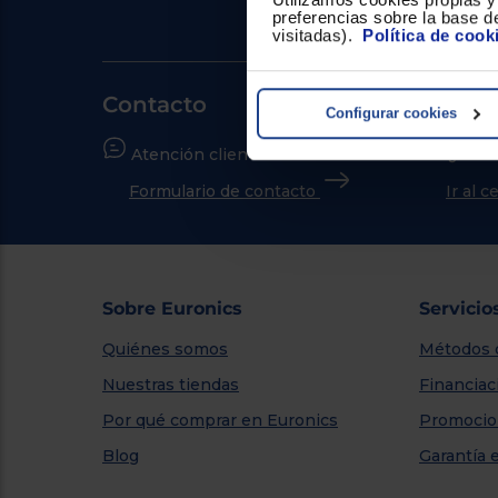
preferencias sobre la base de
visitadas).
Política de cook
Contacto
Configurar cookies
Atención cliente
¿Nece
Formulario de contacto
Ir al 
Sobre Euronics
Servicio
Quiénes somos
Métodos 
Nuestras tiendas
Financiac
Por qué comprar en Euronics
Promocio
Blog
Garantía 