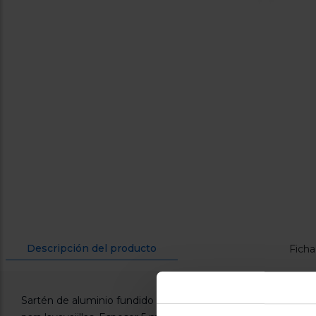
Descripción del producto
Ficha
Sartén de aluminio fundido 28 cm. Apta para todo tipo de pl
que la mantendrá como el primer día durante mucho tiempo