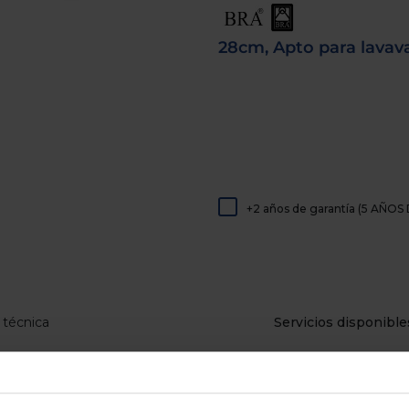
de
dispositivos
táctiles
28cm, Apto para lavava
pueden
usar
los
gestos
de
tocar
y
arrastrar.
+2 años de garantía (5 AÑ
 técnica
Servicios disponible
acas incluso inducción. Apta
. Su mango con silicona te