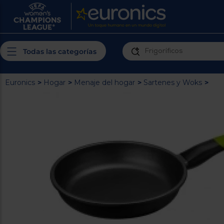
¿Por qué t
Produ
Personaliza tu
Todas las categorías
cerc
experiencia de
Prior
compra
insta
Euronics
>
Hogar
>
Menaje del hogar
>
Sartenes y Woks
>
Introduce tu código postal para
Te m
conocer los productos más cercanos a
ti y con mejor plazo de entrega
Ahor
plan
Inicia