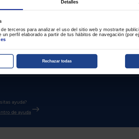
® CLASSIC libre de PFOA,
permite un cómodo y agrada
Detalles
s
de terceros para analizar el uso del sitio web y mostrarte publi
 un perfil elaborado a partir de tus hábitos de navegación (por 
ies
Rechazar todas
sitas ayuda?
centro de ayuda