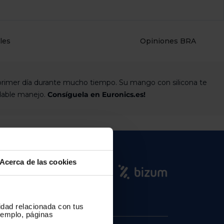
les
Opiniones BRA
dable manejo.
Consíguela en Euronics.es!
Acerca de las cookies
cidad relacionada con tus
ejemplo, páginas