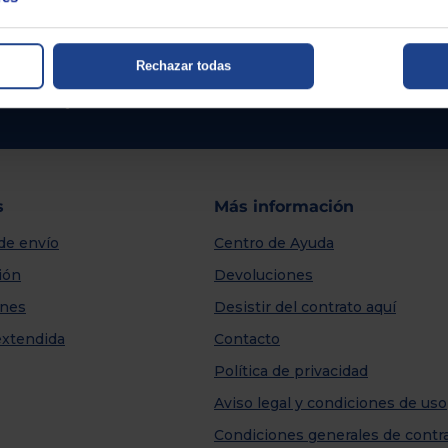
Rechazar todas
sitas ayuda?
centro de ayuda
s
Más información
de envío
Centro de Ayuda
ión
Devoluciones
nes
Desistir del contrato aquí
extendida
Contacto
Política de privacidad
Aviso legal y condiciones de uso
Condiciones generales de contr