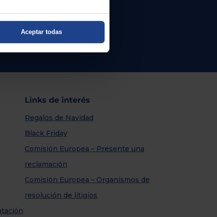
Aceptar todas
Links de interés
Regalos de Navidad
Black Friday
Comisión Europea – Presente una
reclamación
Comisión Europea – Organismos de
resolución de litigios
atación