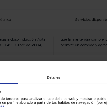
de
dispositivos
táctiles
pueden
usar
técnica
Servicios disponib
los
gestos
de
tocar
y
acas incluso inducción. Apta
. Su mango con silicona te
arrastrar.
permite un cómodo y agra
Detalles
s
de terceros para analizar el uso del sitio web y mostrarte publi
 un perfil elaborado a partir de tus hábitos de navegación (por 
ies