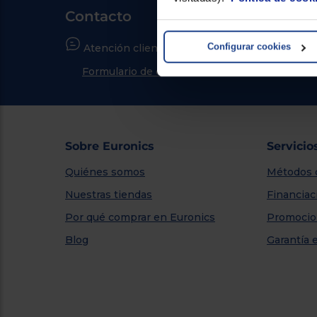
Contacto
Configurar cookies
Atención cliente
¿Nece
Formulario de contacto
Ir al 
Sobre Euronics
Servicio
Quiénes somos
Métodos 
Nuestras tiendas
Financiac
Por qué comprar en Euronics
Promocio
Blog
Garantía 