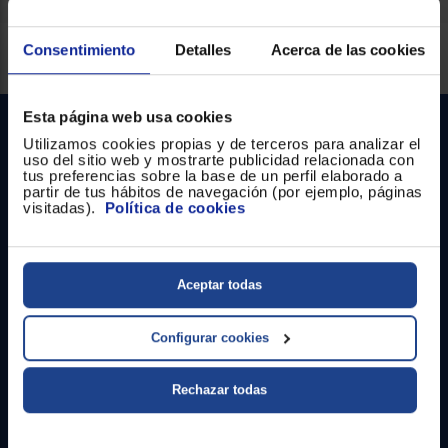
Registrarse
sesión
Servicios Euronics disponibles
Consentimiento
Detalles
Acerca de las cookies
Esta página web usa cookies
Utilizamos cookies propias y de terceros para analizar el
uso del sitio web y mostrarte publicidad relacionada con
tus preferencias sobre la base de un perfil elaborado a
partir de tus hábitos de navegación (por ejemplo, páginas
visitadas).
Política de cookies
Contacto
Aceptar todas
Atención cliente
Configurar cookies
Formulario de contacto
¿Necesitas ayuda?
Rechazar todas
Ir al centro de ayuda