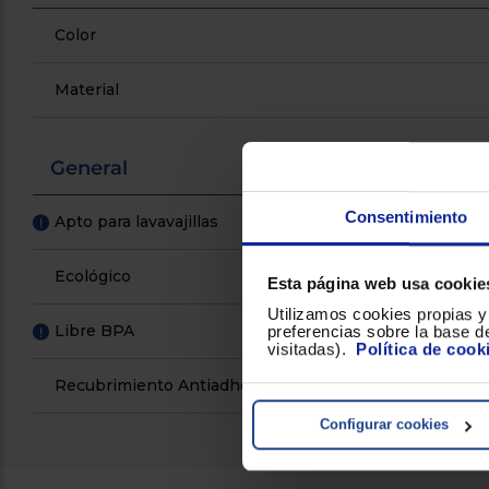
Color
Material
General
Consentimiento
Apto para lavavajillas
!
Ecológico
Esta página web usa cookie
Utilizamos cookies propias y 
Libre BPA
preferencias sobre la base de
!
visitadas).
Política de cook
Recubrimiento Antiadherente
Configurar cookies