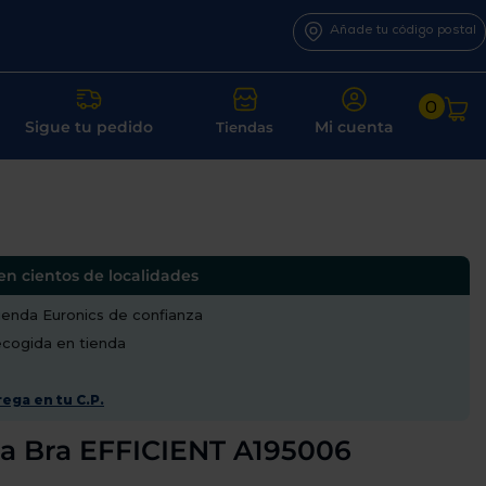
Añade tu código postal
0
Sigue tu pedido
Mi cuenta
Tiendas
en cientos de localidades
enda Euronics de confianza
recogida en tienda
ega en tu C.P.
ra Bra EFFICIENT A195006