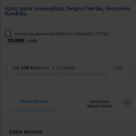
cercanos
Apto para lavavajillas, Negro/Verde, Aluminio
Priorizamos
fundido
la entrega
con
nuestros
propios
instaladores
+2 años de garantía (5 AÑOS DE GARANTÍA TOTAL)
Te
32,00€
+ info
mostramos
tu tienda
más
cercana
Ahorramos
en
combustible
y
cuidamos
el planeta
VALIDAR
Ficha técnica
Servicios
disponibles
O
también
puedes:
Ficha técnica
Iniciar