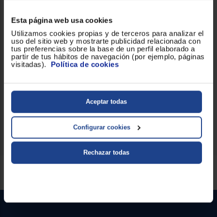
Esta página web usa cookies
Libre BPA
!
Utilizamos cookies propias y de terceros para analizar el
uso del sitio web y mostrarte publicidad relacionada con
Prestaciones
Incluye tapa de cristal
tus preferencias sobre la base de un perfil elaborado a
diferenciales
partir de tus hábitos de navegación (por ejemplo, páginas
visitadas).
Política de cookies
Recubrimiento
Antiadherente
Aceptar todas
Tipo de mango
Dos asas de silicona
termoresistentes
Configurar cookies
Rechazar todas
Servicios Euronics disponibles