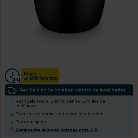
tá
ti
p
y
us
lo
con
g
mejor
d
plazo
to
de
y
ar
entrega
¿Por
qué
te
pedimos
tu
Recíbelo en 24 horas en cientos de localidades
código
Recógelo GRATIS en tu tienda Euronics de
postal?
confianza
Productos
Directo a tu domicilio o recogida en tienda
con
Entrega rápida
entrega
en
24
Comprueba plazo de entrega en tu C.P.
horas
y/o
los más