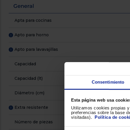
General
Apta para cocinas
Apto para horno
!
Apto para lavavajillas
!
Capacidad
Capacidad (lt)
Consentimiento
Diámetro (cm)
Esta página web usa cookie
Extra resistente
!
Utilizamos cookies propias y 
preferencias sobre la base de
visitadas).
Política de cook
Número de piezas