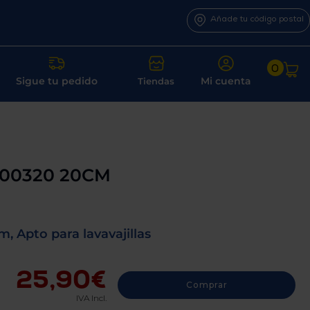
Añade tu código postal
0
Sigue tu pedido
Mi cuenta
Tiendas
400320 20CM
, Apto para lavavajillas
25,90€
Comprar
IVA Incl.