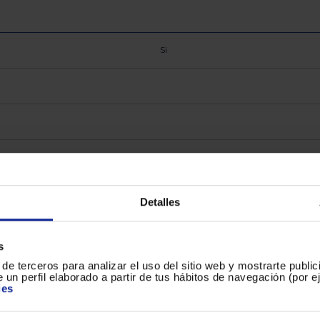
Si
3 lt
3
Detalles
20
s
de terceros para analizar el uso del sitio web y mostrarte publi
 un perfil elaborado a partir de tus hábitos de navegación (por 
ies
1