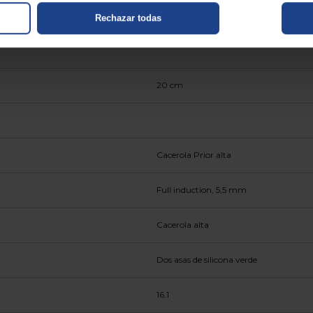
Rechazar todas
20 cm
Cacerola Prior alta
Full induction, 5,5 mm
Cacerola alta
Dos asas de silicona verde
16.1