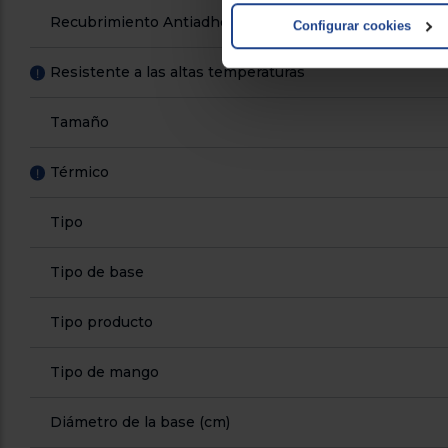
Recubrimiento Antiadherente
Configurar cookies
Resistente a las altas temperaturas
!
Tamaño
Térmico
!
Tipo
Tipo de base
Tipo producto
Tipo de mango
Diámetro de la base (cm)