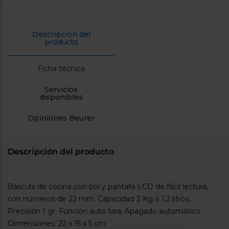
cercanos
Priorizamos
la entrega
con
Descripción del
nuestros
producto
propios
instaladores
Te
Ficha técnica
mostramos
tu tienda
más
Servicios
disponibles
cercana
Ahorramos
en
Opiniones Beurer
combustible
y
cuidamos
el planeta
Descripción del producto
VALIDAR
Báscula de cocina con bol y pantalla LCD de fácil lectura,
O
con números de 22 mm. Capacidad 3 Kg ó 1,2 litros.
también
puedes:
Precisión 1 gr. Función auto tara. Apagado automático.
Dimensiones: 22 x 15 x 5 cm
Iniciar