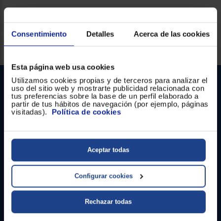
Registrarse
sesión
Consentimiento
Detalles
Acerca de las cookies
Servicios Euronics disponibles
Esta página web usa cookies
Utilizamos cookies propias y de terceros para analizar el
uso del sitio web y mostrarte publicidad relacionada con
tus preferencias sobre la base de un perfil elaborado a
partir de tus hábitos de navegación (por ejemplo, páginas
visitadas).
Política de cookies
Contacto
Aceptar todas
Atención cliente
Configurar cookies
Formulario de contacto
Rechazar todas
¿Necesitas ayuda?