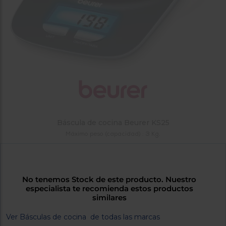
tá
ti
p
y
us
lo
con
g
mejor
d
plazo
to
de
y
ar
entrega
¿Por
qué
Báscula de cocina Beurer KS25
te
Máximo peso (capacidad) : 3 Kg.
pedimos
tu
código
postal?
No tenemos Stock de este producto. Nuestro
Productos
especialista te recomienda estos productos
con
similares
entrega
en
24
Ver Básculas de cocina de todas las marcas
horas
y/o
los más