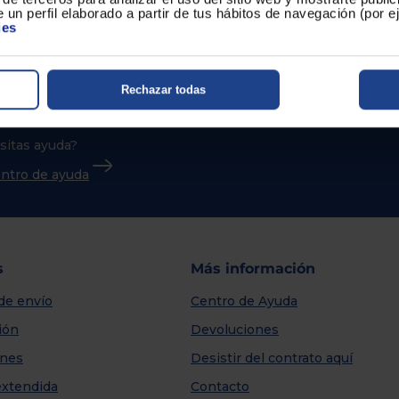
 un perfil elaborado a partir de tus hábitos de navegación (por 
ies
Rechazar todas
sitas ayuda?
centro de ayuda
s
Más información
de envío
Centro de Ayuda
ión
Devoluciones
nes
Desistir del contrato aquí
extendida
Contacto