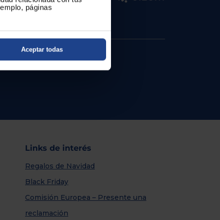
ejemplo, páginas
Aceptar todas
Links de interés
Regalos de Navidad
Black Friday
Comisión Europea – Presente una
reclamación