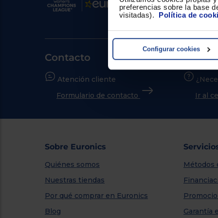
preferencias sobre la base de
visitadas).
Política de cook
Configurar cookies
Contacto
Atención cliente
¿Nece
Formulario de contacto
Ir al 
Sobre Euronics
Servicio
Quiénes somos
Métodos 
Nuestras tiendas
Financiac
Por qué comprar en Euronics
Promocio
Blog
Garantía 