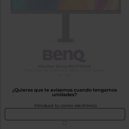
tá
ti
p
y
us
lo
con
g
mejor
d
plazo
to
de
y
ar
entrega
¿Por
qué
Monitor Benq PD2705UA
te
Resolución de la pantalla : 3840 x 2160 Pixeles
pedimos
HZ : 60
tu
código
postal?
¿Quieres que te avisemos cuando tengamos
unidades?
Productos
con
Introduce tu correo electrónico
entrega
en
24
horas
y/o
los más
cercanos