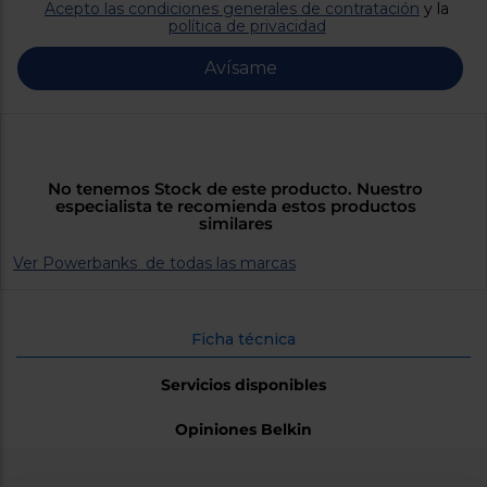
Priorizamos
Acepto las condiciones generales de contratación
y la
la entrega
política de privacidad
con
nuestros
Avísame
propios
instaladores
Te
mostramos
tu tienda
más
cercana
No tenemos Stock de este producto. Nuestro
Ahorramos
especialista te recomienda estos productos
en
similares
combustible
y
cuidamos
Ver Powerbanks de todas las marcas
el planeta
VALIDAR
Ficha técnica
O
Servicios disponibles
también
puedes:
Opiniones Belkin
Iniciar
Registrarse
sesión