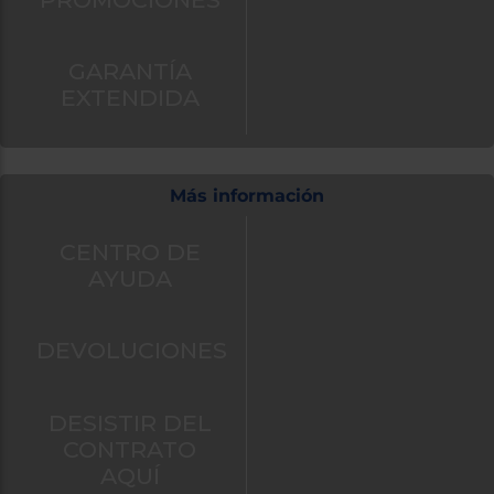
también
puedes:
GARANTÍA
Iniciar
Registrarse
EXTENDIDA
sesión
Más información
CENTRO DE
AYUDA
DEVOLUCIONES
DESISTIR DEL
CONTRATO
AQUÍ