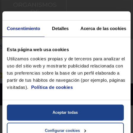
ORGANISMOS
DE
RESOLUCIÓN
DE LITIGIOS
Consentimiento
Detalles
Acerca de las cookies
Síguenos
Esta página web usa cookies
Utilizamos cookies propias y de terceros para analizar el
uso del sitio web y mostrarte publicidad relacionada con
tus preferencias sobre la base de un perfil elaborado a
partir de tus hábitos de navegación (por ejemplo, páginas
visitadas).
Política de cookies
Euronics.es - Copyright 2026 Prohibida la reproducción total o parcial del contenido
aparecido en este sitio web, sin el expreso consentimiento del propietario.
* Datos agregados del grupo Sinersis
Aceptar todas
Configurar cookies