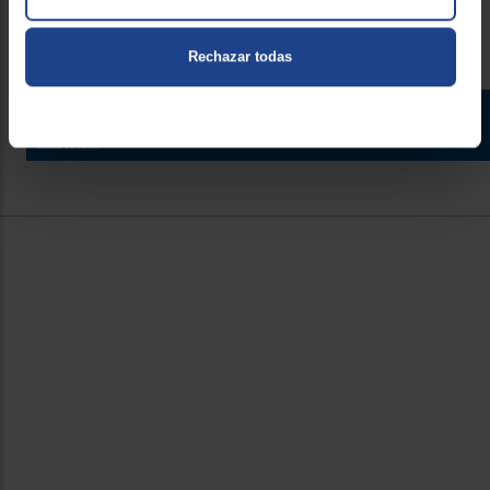
Rechazar todas
Contacto
Atención cliente
Formulario de contacto
¿Necesitas ayuda?
Ir al centro de ayuda