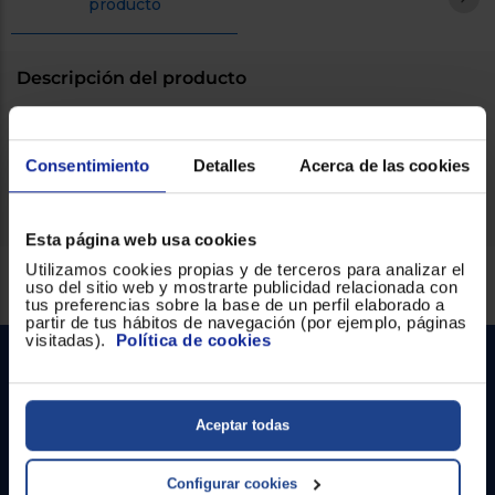
producto
Registrarse
sesión
Descripción del producto
Moldeador BaByliss C453E .
Consentimiento
Detalles
Acerca de las cookies
Esta página web usa cookies
Utilizamos cookies propias y de terceros para analizar el
Servicios Euronics disponibles
uso del sitio web y mostrarte publicidad relacionada con
tus preferencias sobre la base de un perfil elaborado a
partir de tus hábitos de navegación (por ejemplo, páginas
visitadas).
Política de cookies
Aceptar todas
Configurar cookies