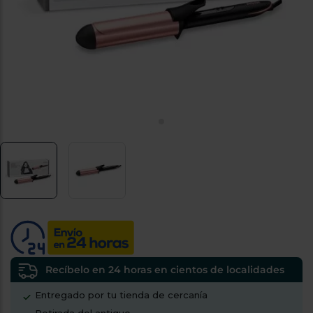
tá
ti
p
y
us
lo
con
g
mejor
d
plazo
to
de
y
ar
entrega
¿Por
qué
te
pedimos
tu
código
postal?
Productos
con
Recíbelo en 24 horas en cientos de localidades
entrega
en
24
Entregado por tu tienda de cercanía
horas
y/o
los más