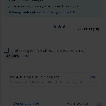
Retirada del antiguo
cercanos
Te asesoramos y ayudamos en tu compra
Priorizamos
la entrega
Comprueba plazo de entrega en tu C.P.
con
nuestros
propios
instaladores
2.8000000
(10)
Te
mostramos
tu tienda
más
cercana
Ahorramos
+2 años de garantía (5 AÑOS DE GARANTÍA TOTAL)
en
32,00€
+ info
combustible
y
cuidamos
el planeta
VALIDAR
O
también
puedes:
Descripción del
Ficha técnica
Iniciar