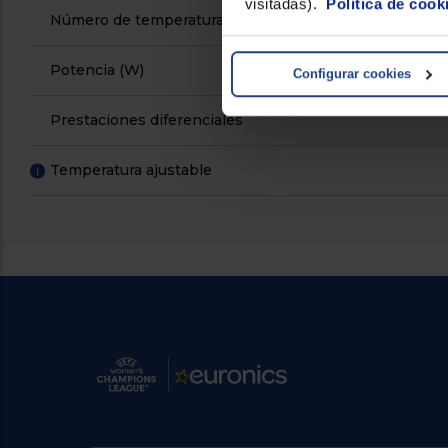
visitadas).
Política de cook
Número de temperaturas
Potencia (W)
Configurar cookies
Prestaciones diferenciales
Temperatura ajustable
!