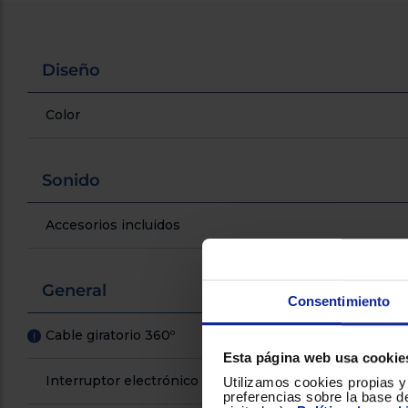
Diseño
Color
Sonido
Accesorios incluidos
General
Consentimiento
Cable giratorio 360º
!
Esta página web usa cookie
Interruptor electrónico de encendido/apagado
Utilizamos cookies propias y 
preferencias sobre la base de