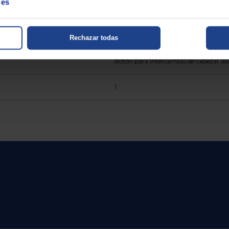
ies
2
300
Rechazar todas
Botón para intercambio de cabezal, dispa
1