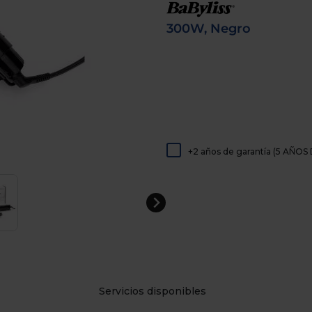
de
dispositivos
300W, Negro
táctiles
pueden
usar
los
gestos
de
tocar
y
arrastrar.
+2 años de garantía (5 AÑ
Servicios disponibles