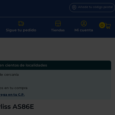
Añade tu código postal
0
Sigue tu pedido
Mi cuenta
Tiendas
en cientos de localidades
de cercanía
os en tu compra
ega en tu C.P.
liss AS86E