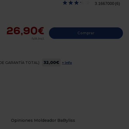
3.1667000
(6)
26,90€
Comprar
IVA Incl.
32,00€
OS DE GARANTÍA TOTAL)
+ info
Opiniones Moldeador BaByliss