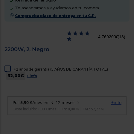
Retirada del antiguo
cercanos
Te asesoramos y ayudamos en tu compra
Priorizamos
la entrega
Comprueba plazo de entrega en tu C.P.
con
nuestros
propios
instaladores
4.7692000
(13)
Te
mostramos
tu tienda
2200W, 2, Negro
más
cercana
Ahorramos
en
+2 años de garantía (5 AÑOS DE GARANTÍA TOTAL)
combustible
32,00€
y
cuidamos
+ info
el planeta
VALIDAR
O
también
puedes:
Iniciar