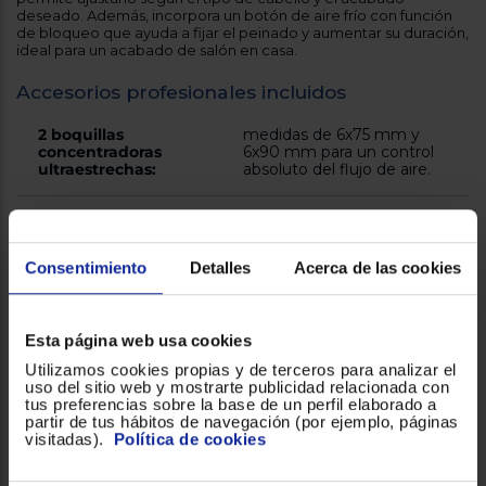
deseado. Además, incorpora un botón de aire frío con función
de bloqueo que ayuda a fijar el peinado y aumentar su duración,
ideal para un acabado de salón en casa.
Accesorios profesionales incluidos
2 boquillas
medidas de 6x75 mm y
concentradoras
6x90 mm para un control
ultraestrechas:
absoluto del flujo de aire.
Difusor:
perfecto para definir rizos
de forma natural,
aportando volumen y
Consentimiento
Detalles
Acerca de las cookies
movimiento.
Diseño robusto y práctico
Esta página web usa cookies
BaByliss Italian Air Pro 2200
El
incorpora un cable
Utilizamos cookies propias y de terceros para analizar el
profesional de 2,8 m que aporta libertad de movimiento
uso del sitio web y mostrarte publicidad relacionada con
durante el secado. Su diseño robusto está pensado para durar
tus preferencias sobre la base de un perfil elaborado a
años de uso intensivo. Como garantía de confianza, BaByliss
partir de tus hábitos de navegación (por ejemplo, páginas
5 años de garantía
ofrece
.
visitadas).
Política de cookies
Preguntas frecuentes sobre el secador