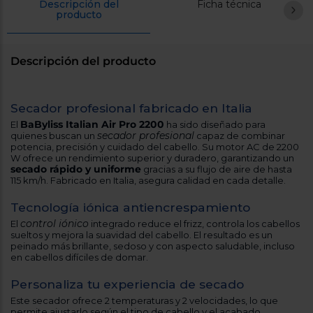
Descripción del
Ficha técnica
Registrarse
sesión
producto
Descripción del producto
Secador profesional fabricado en Italia
BaByliss Italian Air Pro 2200
El
ha sido diseñado para
secador profesional
quienes buscan un
capaz de combinar
potencia, precisión y cuidado del cabello. Su motor AC de 2200
W ofrece un rendimiento superior y duradero, garantizando un
secado rápido y uniforme
gracias a su flujo de aire de hasta
115 km/h. Fabricado en Italia, asegura calidad en cada detalle.
Tecnología iónica antiencrespamiento
control iónico
El
integrado reduce el frizz, controla los cabellos
sueltos y mejora la suavidad del cabello. El resultado es un
peinado más brillante, sedoso y con aspecto saludable, incluso
en cabellos difíciles de domar.
Personaliza tu experiencia de secado
Este secador ofrece 2 temperaturas y 2 velocidades, lo que
permite ajustarlo según el tipo de cabello y el acabado