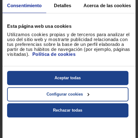
Consentimiento
Detalles
Acerca de las cookies
Colección Inspired
Este secador forma parte de la exclusiva colección Inspired de
BaByliss, que combina estilo, innovación y tecnología para
Esta página web usa cookies
ofrecer resultados profesionales en casa.
Utilizamos cookies propias y de terceros para analizar el
uso del sitio web y mostrarte publicidad relacionada con
Preguntas frecuentes sobre Secador BaByliss
tus preferencias sobre la base de un perfil elaborado a
Inspired
partir de tus hábitos de navegación (por ejemplo, páginas
¿Qué potencia tiene el Secador BaByliss Inspired?
visitadas).
Política de cookies
Cuenta con 2000 W de potencia y un motor profesional
ultraligero que genera un flujo de aire de hasta 95 km/h.
¿Se pueden ajustar la temperatura y la velocidad?
Sí. Dispone de 3 ajustes de temperatura y 2 velocidades
Aceptar todas
para adaptar el secado a tu tipo de cabello y estilo.
¿Incluye boquilla concentradora?
Sí. El secador incorpora una boquilla ultra estrecha que
Configurar cookies
permite dirigir el aire con precisión para un acabado más
definido.
Rechazar todas
Servicios Euronics disponibles