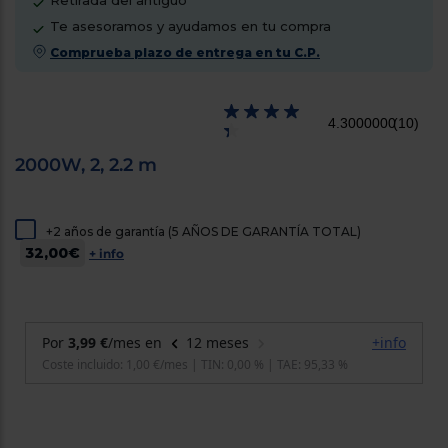
Retirada del antiguo
cercanos
Te asesoramos y ayudamos en tu compra
Priorizamos
la entrega
Comprueba plazo de entrega en tu C.P.
con
nuestros
propios
instaladores
4.3000000
(10)
Te
mostramos
tu tienda
2000W, 2, 2.2 m
más
cercana
Ahorramos
en
+2 años de garantía (5 AÑOS DE GARANTÍA TOTAL)
combustible
32,00€
y
cuidamos
+ info
el planeta
VALIDAR
O
también
puedes:
Iniciar