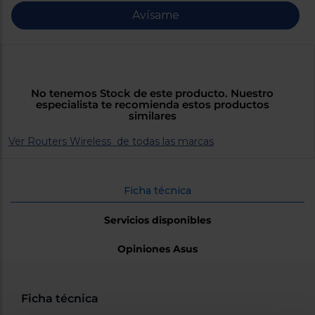
Priorizamos
la entrega
Avísame
con
nuestros
propios
instaladores
Te
mostramos
tu tienda
No tenemos Stock de este producto. Nuestro
más
especialista te recomienda estos productos
cercana
similares
Ahorramos
en
Ver Routers Wireless de todas las marcas
combustible
y
cuidamos
el planeta
Ficha técnica
VALIDAR
Servicios disponibles
O
Opiniones Asus
también
puedes:
Ficha técnica
Iniciar
Registrarse
sesión