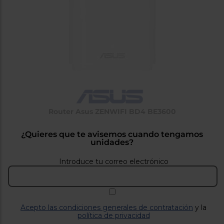
tá
ti
p
y
us
lo
con
g
mejor
d
plazo
to
de
y
ar
entrega
¿Por
Router Asus ZENWIFI BD4 BE3600
qué
te
pedimos
¿Quieres que te avisemos cuando tengamos
tu
unidades?
código
postal?
Introduce tu correo electrónico
Productos
con
entrega
en
24
horas
y/o
Acepto las condiciones generales de contratación
y la
los más
política de privacidad
cercanos