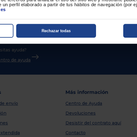
 un perfil elaborado a partir de tus hábitos de navegación (por 
ies
Rechazar todas
sitas ayuda?
centro de ayuda
s
Más información
de envío
Centro de Ayuda
ión
Devoluciones
nes
Desistir del contrato aquí
extendida
Contacto