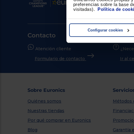
preferencias sobre la base de
visitadas).
Política de cook
Configurar cookies
Contacto
Atención cliente
¿Nece
Formulario de contacto
Ir al 
Sobre Euronics
Servicio
Quiénes somos
Métodos 
Nuestras tiendas
Financiac
Por qué comprar en Euronics
Promocio
Blog
Garantía 