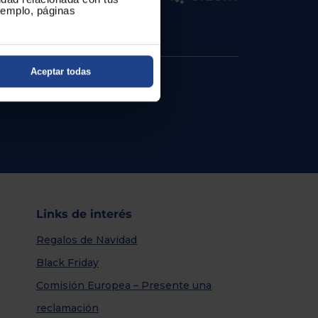
ejemplo, páginas
Aceptar todas
Links de interés
Regalos de Navidad
Black Friday
Comisión Europea – Presente una
reclamación