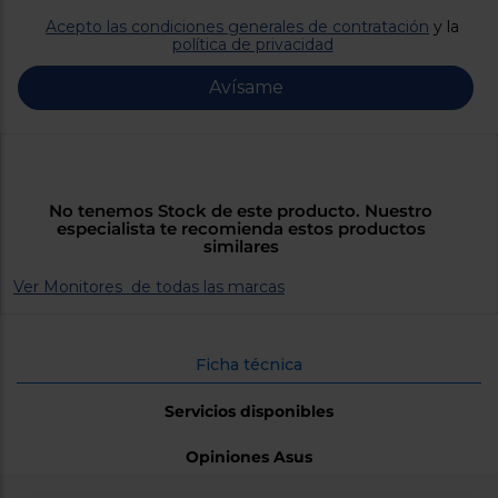
Priorizamos
la entrega
Acepto las condiciones generales de contratación
y la
con
política de privacidad
nuestros
propios
Avísame
instaladores
Te
mostramos
tu tienda
más
cercana
Ahorramos
No tenemos Stock de este producto. Nuestro
en
especialista te recomienda estos productos
combustible
similares
y
cuidamos
el planeta
Ver Monitores de todas las marcas
VALIDAR
Ficha técnica
O
también
Servicios disponibles
puedes:
Opiniones Asus
Iniciar
Registrarse
sesión