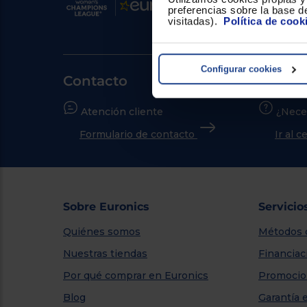
preferencias sobre la base de
visitadas).
Política de cook
Configurar cookies
Contacto
Atención cliente
¿Nece
Formulario de contacto
Ir al 
Sobre Euronics
Servicio
Quiénes somos
Métodos 
Nuestras tiendas
Financiac
Por qué comprar en Euronics
Promocio
Blog
Garantía 