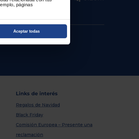
ejemplo, páginas
Aceptar todas
Links de interés
Regalos de Navidad
Black Friday
Comisión Europea – Presente una
reclamación