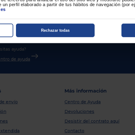
 un perfil elaborado a partir de tus hábitos de navegación (por 
ies
Rechazar todas
sitas ayuda?
centro de ayuda
s
Más información
de envío
Centro de Ayuda
ión
Devoluciones
nes
Desistir del contrato aquí
extendida
Contacto