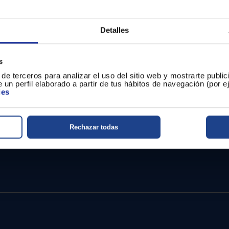
Monitor Asus TUF 
Con el
tecnología al mejor precio. E
entretenimiento con este incr
mejor precio
as y sin interrupciones.
!
Detalles
na el desgarro de la pantalla y
ativa. Además, cuenta con dos
cente sin necesidad de
s
de terceros para analizar el uso del sitio web y mostrarte publi
 un perfil elaborado a partir de tus hábitos de navegación (por 
ies
Rechazar todas