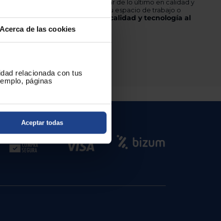
GAMING VG27AQ1A
, podrás disfrutar de lo último en calidad y
ste es el momento de transformar tu espacio de trabajo o
Ya puedes tener calidad y tecnología al
eíble monitor. ¡
Acerca de las cookies
cidad relacionada con tus
ejemplo, páginas
Aceptar todas