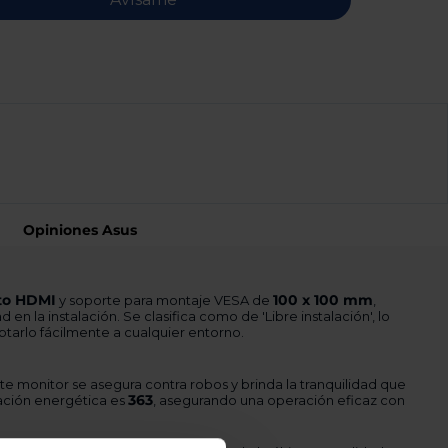
Opiniones Asus
to HDMI
100 x 100 mm
y soporte para montaje VESA de
,
 en la instalación. Se clasifica como de 'Libre instalación', lo
tarlo fácilmente a cualquier entorno.
e monitor se asegura contra robos y brinda la tranquilidad que
363
cación energética es
, asegurando una operación eficaz con