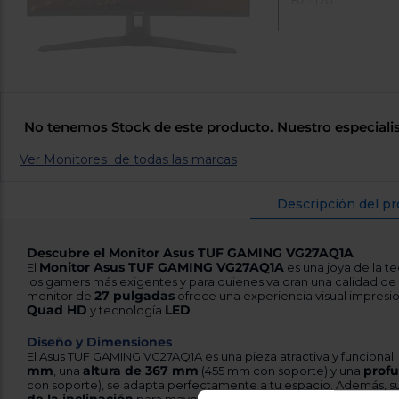
HZ : 170
No tenemos Stock de este producto. Nuestro especialis
Ver Monitores de todas las marcas
Descripción del p
Descubre el Monitor Asus TUF GAMING VG27AQ1A
Monitor Asus TUF GAMING VG27AQ1A
El
es una joya de la t
los gamers más exigentes y para quienes valoran una calidad de
27 pulgadas
monitor de
ofrece una experiencia visual impresio
Quad HD
LED
y tecnología
.
Diseño y Dimensiones
El Asus TUF GAMING VG27AQ1A es una pieza atractiva y funcional
mm
altura de 367 mm
prof
, una
(455 mm con soporte) y una
con soporte), se adapta perfectamente a tu espacio. Además, s