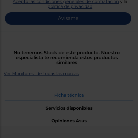
Priorizamos
Acepto las condiciones generales de contratación
y la
la entrega
política de privacidad
con
nuestros
Avísame
propios
instaladores
Te
mostramos
tu tienda
más
cercana
No tenemos Stock de este producto. Nuestro
Ahorramos
especialista te recomienda estos productos
en
similares
combustible
y
cuidamos
Ver Monitores de todas las marcas
el planeta
VALIDAR
Ficha técnica
O
Servicios disponibles
también
puedes:
Opiniones Asus
Iniciar
Registrarse
sesión