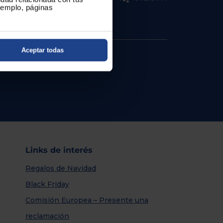
ejemplo, páginas
Aceptar todas
Links de interés
Regalos de Navidad
Black Friday
Comisión Europea – Presente una
reclamación