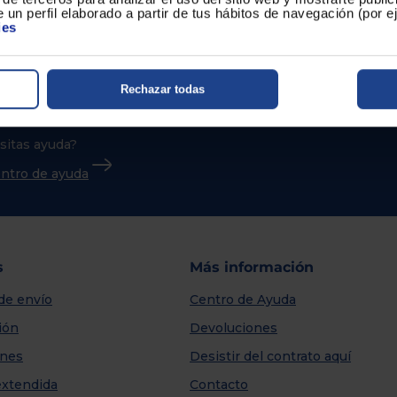
 un perfil elaborado a partir de tus hábitos de navegación (por 
ies
Rechazar todas
sitas ayuda?
centro de ayuda
s
Más información
de envío
Centro de Ayuda
ión
Devoluciones
nes
Desistir del contrato aquí
extendida
Contacto