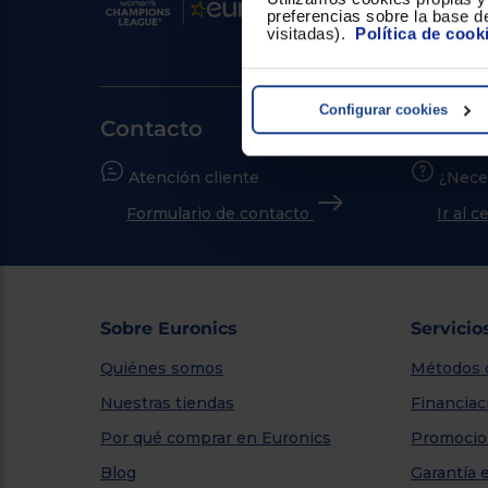
preferencias sobre la base de
visitadas).
Política de cook
Configurar cookies
Contacto
Atención cliente
¿Nece
Formulario de contacto
Ir al 
Sobre Euronics
Servicio
Quiénes somos
Métodos 
Nuestras tiendas
Financiac
Por qué comprar en Euronics
Promocio
Blog
Garantía 