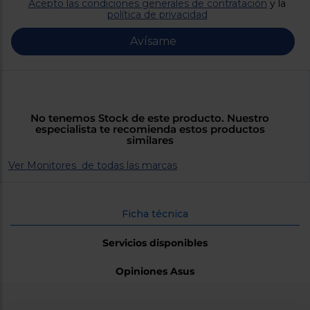
Priorizamos
Acepto las condiciones generales de contratación
y la
la entrega
política de privacidad
con
nuestros
Avísame
propios
instaladores
Te
mostramos
tu tienda
más
cercana
No tenemos Stock de este producto. Nuestro
Ahorramos
especialista te recomienda estos productos
en
similares
combustible
y
cuidamos
Ver Monitores de todas las marcas
el planeta
VALIDAR
Ficha técnica
O
Servicios disponibles
también
puedes:
Opiniones Asus
Iniciar
Registrarse
sesión