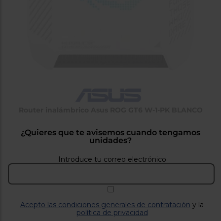
tá
ti
p
y
us
lo
con
g
mejor
d
plazo
to
de
y
ar
entrega
¿Por
Router inalámbrico Asus ROG GT6 W-1-PK BLANCO
qué
te
pedimos
¿Quieres que te avisemos cuando tengamos
tu
unidades?
código
postal?
Introduce tu correo electrónico
Productos
con
entrega
en
24
horas
y/o
Acepto las condiciones generales de contratación
y la
los más
política de privacidad
cercanos