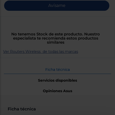
Priorizamos
la entrega
Avísame
con
nuestros
propios
instaladores
Te
mostramos
tu tienda
No tenemos Stock de este producto. Nuestro
más
especialista te recomienda estos productos
cercana
similares
Ahorramos
en
Ver Routers Wireless de todas las marcas
combustible
y
cuidamos
el planeta
Ficha técnica
VALIDAR
Servicios disponibles
O
Opiniones Asus
también
puedes:
Ficha técnica
Iniciar
Registrarse
sesión