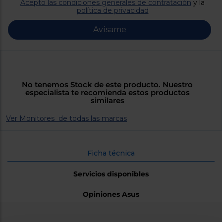
Priorizamos
Acepto las condiciones generales de contratación
y la
la entrega
política de privacidad
con
nuestros
Avísame
propios
instaladores
Te
mostramos
tu tienda
más
cercana
No tenemos Stock de este producto. Nuestro
Ahorramos
especialista te recomienda estos productos
en
similares
combustible
y
cuidamos
Ver Monitores de todas las marcas
el planeta
VALIDAR
Ficha técnica
O
Servicios disponibles
también
puedes:
Opiniones Asus
Iniciar
Registrarse
sesión