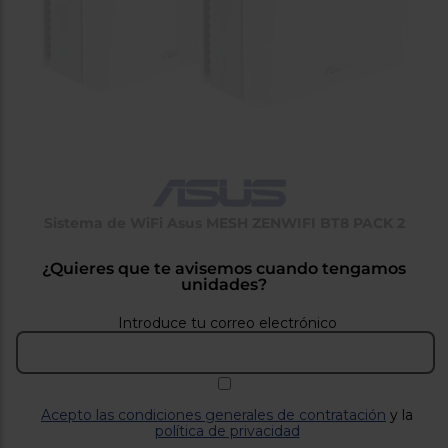
tá
ti
p
y
us
lo
con
g
mejor
d
plazo
to
de
y
ar
entrega
¿Por
Sistema de WiFi Asus MESH ZENWIFI BT8 PACK 2
qué
te
pedimos
¿Quieres que te avisemos cuando tengamos
tu
unidades?
código
postal?
Introduce tu correo electrónico
Productos
con
entrega
en
24
horas
y/o
Acepto las condiciones generales de contratación
y la
los más
política de privacidad
cercanos