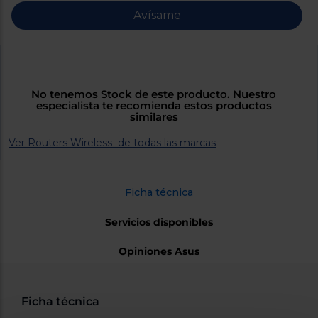
Priorizamos
la entrega
Avísame
con
nuestros
propios
instaladores
Te
mostramos
tu tienda
No tenemos Stock de este producto. Nuestro
más
especialista te recomienda estos productos
cercana
similares
Ahorramos
en
Ver Routers Wireless de todas las marcas
combustible
y
cuidamos
el planeta
Ficha técnica
VALIDAR
Servicios disponibles
O
Opiniones Asus
también
puedes:
Ficha técnica
Iniciar
Registrarse
sesión