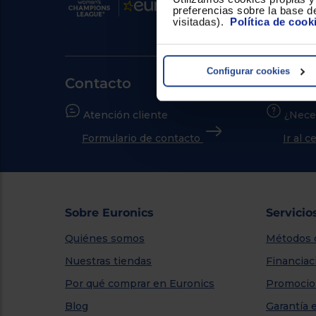
preferencias sobre la base de
visitadas).
Política de cook
Configurar cookies
Contacto
Atención cliente
¿Nece
Formulario de contacto
Ir al 
Sobre Euronics
Servicio
Quiénes somos
Métodos 
Nuestras tiendas
Financiac
Por qué comprar en Euronics
Promocio
Blog
Garantía 