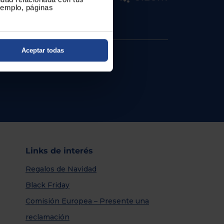
ejemplo, páginas
Aceptar todas
Links de interés
Regalos de Navidad
Black Friday
Comisión Europea – Presente una
reclamación