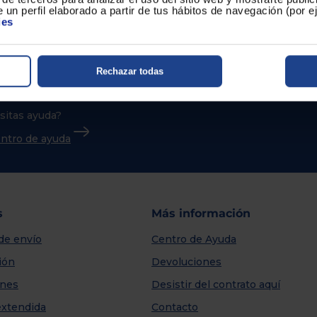
 un perfil elaborado a partir de tus hábitos de navegación (por 
ies
Rechazar todas
sitas ayuda?
centro de ayuda
s
Más información
de envío
Centro de Ayuda
ión
Devoluciones
nes
Desistir del contrato aquí
extendida
Contacto