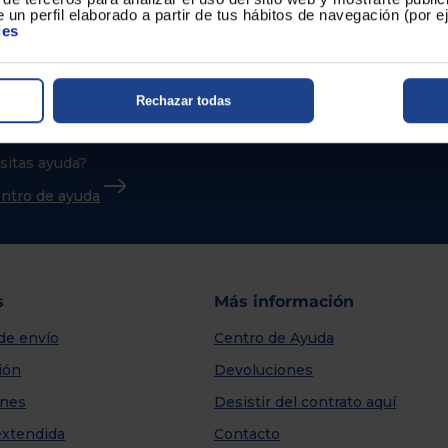
 un perfil elaborado a partir de tus hábitos de navegación (por 
ies
Rechazar todas
sitas ayuda?
centro de ayuda
s
Más información
de envío
Centro de Ayuda
ión
Devoluciones
nes
Desistir del contrato aquí
extendida
Contacto