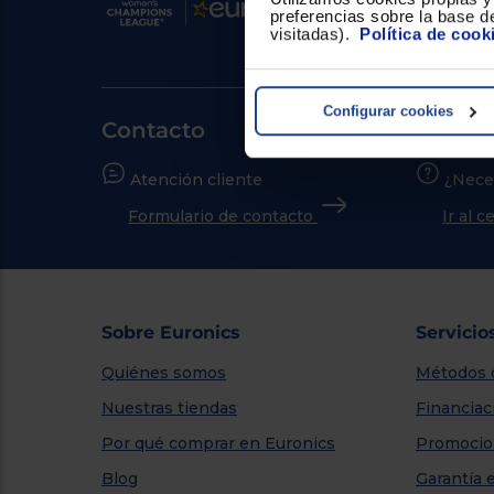
preferencias sobre la base de
visitadas).
Política de cook
Configurar cookies
Contacto
Atención cliente
¿Nece
Formulario de contacto
Ir al 
Sobre Euronics
Servicio
Quiénes somos
Métodos 
Nuestras tiendas
Financiac
Por qué comprar en Euronics
Promocio
Blog
Garantía 