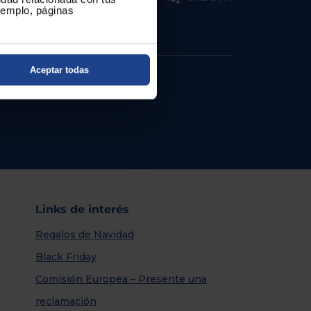
ejemplo, páginas
Aceptar todas
Links de interés
Regalos de Navidad
Black Friday
Comisión Europea – Presente una
reclamación