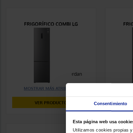
FRIGORÍFICO COMBI LG
FRI
GBP62DSXCC
895,00 €
COMPARAR
Características que concuerdan
Caracter
con tu selección
con tu se
MOSTRAR MÁS ATRIBUTOS
MOS
VER PRODUCTO
Consentimiento
Esta página web usa cookie
Utilizamos cookies propias y 