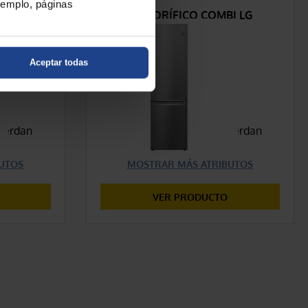
ejemplo, páginas
SAMSUNG
FRIGORÍFICO COMBI LG
F
GBB62PZJMN
Aceptar todas
669,00 €
COMPARAR
cuerdan
Características que concuerdan
con tu selección
UTOS
MOSTRAR MÁS ATRIBUTOS
VER PRODUCTO