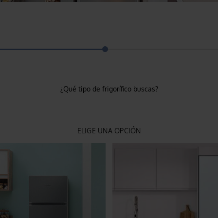
de
dispositivos
táctiles
pueden
usar
los
gestos
de
tocar
y
arrastrar.
¿Qué tipo de frigorífico buscas?
ELIGE UNA OPCIÓN