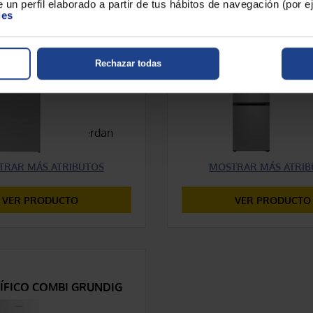
 un perfil elaborado a partir de tus hábitos de navegación (por 
ÍFICO 2 PUERTAS BEKO
FRIGORÍFICO COMBI 
ies
RDSA310M30XBN
RB38T674CS9/E
Rechazar todas
375,00 €
899,00 €
COMPARAR
COMPARAR
ísticas que concuerdan
Características que con
lección
con tu selección
TRAR MÁS ATRIBUTOS
MOSTRAR MÁS ATRIB
VER PRODUCTO
VER PRODUCTO
ÍFICO COMBI GRUNDIG
GKN 26240 N