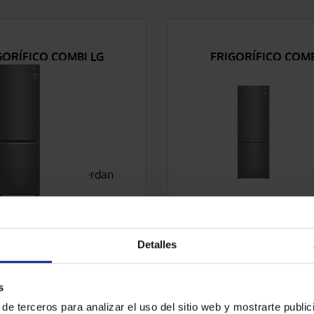
GORÍFICO COMBI LG
FRIGORÍFICO COMB
GBP61DSPGN
GBP62DSNGC
675,00 €
700,00 €
COMPARAR
COMPARAR
ísticas que concuerdan
Características que con
lección
con tu selección
TRAR MÁS ATRIBUTOS
MOSTRAR MÁS ATRIB
VER PRODUCTO
VER PRODUCTO
Detalles
s
de terceros para analizar el uso del sitio web y mostrarte publi