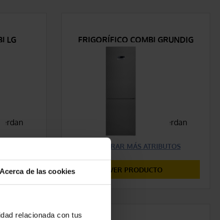
Relevancia
Precio ascendente
I LG
FRIGORÍFICO COMBI GRUNDIG
GKN 26845 FXN
Precio descendente
609,00 €
COMPARAR
cuerdan
Características que concuerdan
con tu selección
UTOS
MOSTRAR MÁS ATRIBUTOS
VER PRODUCTO
Acerca de las cookies
cidad relacionada con tus