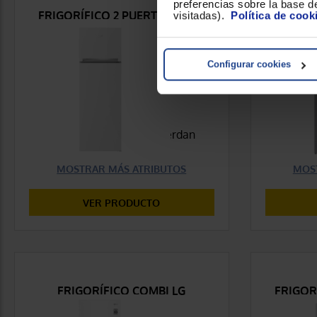
preferencias sobre la base de
FRIGORÍFICO 2 PUERTAS BEKO
FRIGOR
visitadas).
Política de cook
RDSA310K30WN
Configurar cookies
335,00 €
COMPARAR
Características que concuerdan
Caracter
con tu selección
con tu se
MOSTRAR MÁS ATRIBUTOS
MOS
VER PRODUCTO
FRIGORÍFICO COMBI LG
FRIGOR
GBP61SWPGN