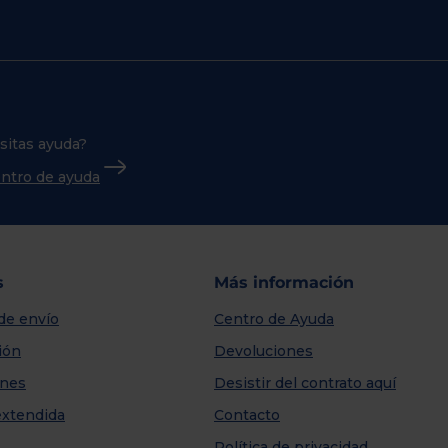
sitas ayuda?
centro de ayuda
s
Más información
de envío
Centro de Ayuda
ión
Devoluciones
nes
Desistir del contrato aquí
extendida
Contacto
Política de privacidad