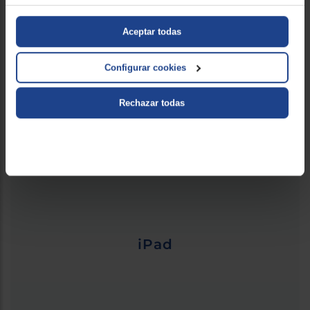
MacBook / iMacs
Aceptar todas
Configurar cookies
Rechazar todas
Apple Watches
iPad