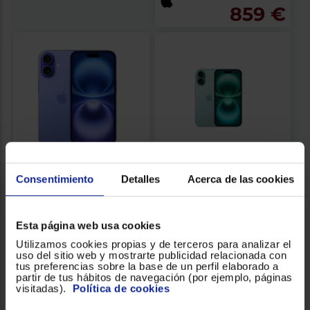
859 €
Consentimiento
Detalles
Acerca de las cookies
Smartphone Apple
Smartphone Apple
iPhone 16 128GB
iPhone 16 128GB Teal
Cámara Dual
Color: Verde Azulado
Ultramarine
Color: Azul
5G
Esta página web usa cookies
Dual SIM
Tamaño Pantalla (Pulgadas):
Utilizamos cookies propias y de terceros para analizar el
6.1
uso del sitio web y mostrarte publicidad relacionada con
tus preferencias sobre la base de un perfil elaborado a
859 €
859 €
partir de tus hábitos de navegación (por ejemplo, páginas
visitadas).
Política de cookies