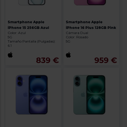
Priorizamos
la entrega
con
nuestros
propios
Smartphone Apple
Smartphone Apple
instaladores
Te
iPhone 15 256GB Azul
iPhone 16 Plus 128GB Pink
mostramos
Color: Azul
Cámara Dual
tu tienda
5G
Color: Rosado
más
Tamaño Pantalla (Pulgadas):
5G
6.1
cercana
Ahorramos
en
839 €
959 €
combustible
y
cuidamos
el planeta
VALIDAR
O
también
puedes:
Iniciar
Registrarse
sesión