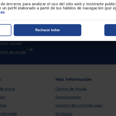
de terceros para analizar el uso del sitio web y mostrarte publi
 un perfil elaborado a partir de tus hábitos de navegación (por 
ies
Rechazar todas
sitas ayuda?
centro de ayuda
s
Más información
de envío
Centro de Ayuda
ión
Devoluciones
nes
Desistir del contrato aquí
extendida
Contacto