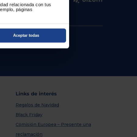
cidad relacionada con tus
ejemplo, páginas
Aceptar todas
Links de interés
Regalos de Navidad
Black Friday
Comisión Europea – Presente una
reclamación