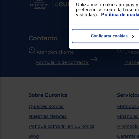
Utilizamos cookies propias y 
preferencias sobre la base de
visitadas).
Política de cook
Configurar cookies
Contacto
Atención cliente
¿Nece
Formulario de contacto
Ir al 
Sobre Euronics
Servicio
Quiénes somos
Métodos 
Nuestras tiendas
Financiac
Por qué comprar en Euronics
Promocio
Blog
Garantía 