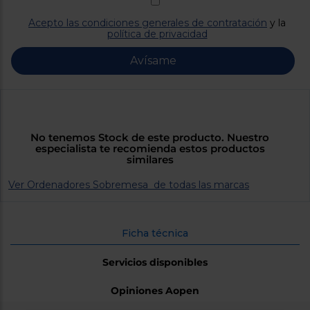
Priorizamos
la entrega
Acepto las condiciones generales de contratación
y la
con
política de privacidad
nuestros
propios
instaladores
Avísame
Te
mostramos
tu tienda
más
cercana
Ahorramos
en
No tenemos Stock de este producto. Nuestro
combustible
especialista te recomienda estos productos
y
cuidamos
similares
el planeta
Ver Ordenadores Sobremesa de todas las marcas
VALIDAR
Ficha técnica
O
también
Servicios disponibles
puedes:
Opiniones Aopen
Iniciar
Registrarse
sesión